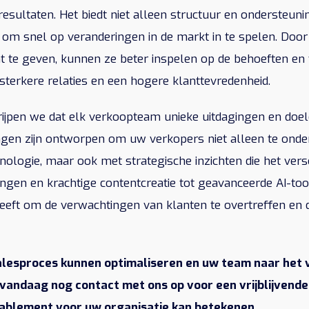
esultaten. Het biedt niet alleen structuur en ondersteuni
at om snel op veranderingen in de markt in te spelen. Do
ent te geven, kunnen ze beter inspelen op de behoeften e
t sterkere relaties en een hogere klanttevredenheid.
grijpen we dat elk verkoopteam unieke uitdagingen en doel
gen zijn ontworpen om uw verkopers niet alleen te ond
hnologie, maar ook met strategische inzichten die het ver
gen en krachtige contentcreatie tot geavanceerde AI-tool
eft om de verwachtingen van klanten te overtreffen en 
alesproces kunnen optimaliseren en uw team naar het 
 vandaag nog contact met ons op voor een vrijblijvende
ablement voor uw organisatie kan betekenen.