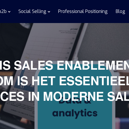
 b2b
Social Selling
Professional Positioning
Blog
IS SALES ENABLEME
M IS HET ESSENTIEE
CES IN MODERNE SA