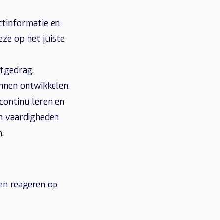
ctinformatie en
eze op het juiste
tgedrag,
nnen ontwikkelen.
continu leren en
un vaardigheden
n.
nnen reageren op