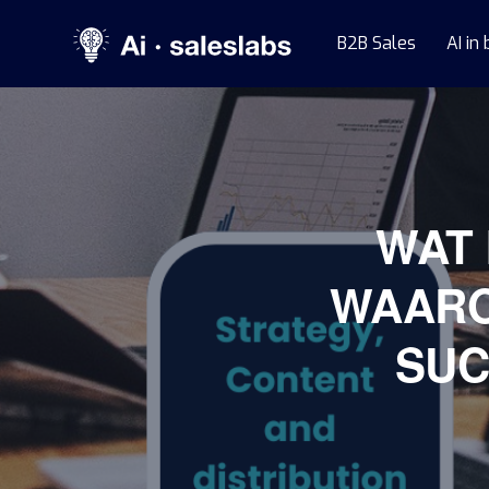
B2B Sales
AI in
WAT 
WAARO
SUC