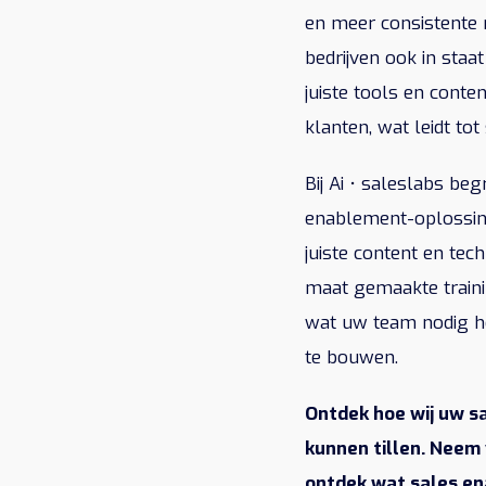
en meer consistente r
bedrijven ook in sta
juiste tools en cont
klanten, wat leidt to
Bij Ai • saleslabs be
enablement-oplossin
juiste content en tec
maat gemaakte trainin
wat uw team nodig he
te bouwen.
Ontdek hoe wij uw s
kunnen tillen. Neem
ontdek wat sales en