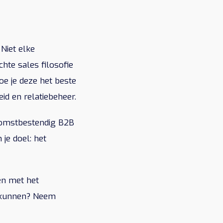
 Niet elke
hte sales filosofie
e je deze het beste
id en relatiebeheer.
ekomstbestendig B2B
 je doel: het
en met het
g kunnen? Neem