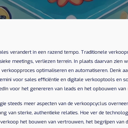
les verandert in een razend tempo. Traditionele verkoo
ysieke meetings, verliezen terrein. In plaats daarvan zie
t verkoopproces optimaliseren en automatiseren. Denk aa
emini voor sales efficiëntie en digitale verkooptools en soc
edIn voor het genereren van leads en het opbouwen van r
ogie steeds meer aspecten van de verkoopcyclus overneemt
ng van sterke, authentieke relaties. Hoe ver de technologi
 verkoop het bouwen van vertrouwen, het begrijpen van d