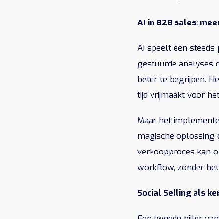
AI in B2B sales: meer
AI speelt een steeds
gestuurde analyses d
beter te begrijpen. H
tijd vrijmaakt voor h
Maar het implementer
magische oplossing di
verkoopproces kan opt
workflow, zonder het
Social Selling als k
Een tweede pijler van 