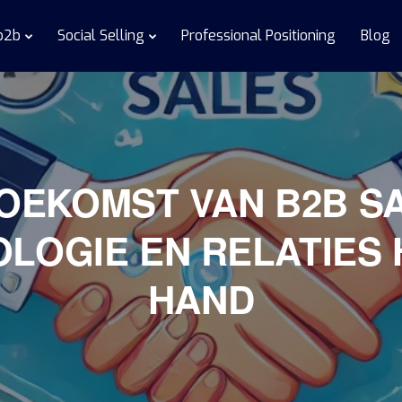
 b2b
Social Selling
Professional Positioning
Blog
OEKOMST VAN B2B S
LOGIE EN RELATIES 
HAND