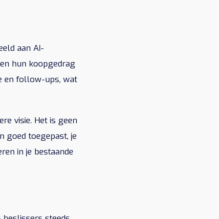
eeld aan AI-
n en hun koopgedrag
ie en follow-ups, wat
e visie. Het is geen
n goed toegepast, je
eren in je bestaande
2B beslissers steeds