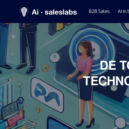
B2B Sales
AI in
DE T
TECHNO