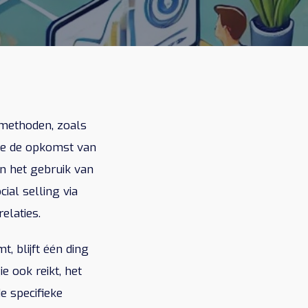
pmethoden, zoals
n we de opkomst van
n het gebruik van
ial selling via
elaties.
, blijft één ding
e ook reikt, het
e specifieke