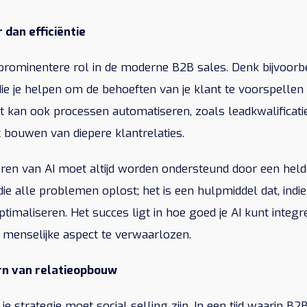
 dan efficiëntie
 prominentere rol in de moderne B2B sales. Denk bijvoorb
ie je helpen om de behoeften van je klant te voorspelle
et kan ook processen automatiseren, zoals leadkwalificat
et bouwen van diepere klantrelaties.
en van AI moet altijd worden ondersteund door een helder
e alle problemen oplost; het is een hulpmiddel dat, indie
imaliseren. Het succes ligt in hoe goed je AI kunt integr
 menselijke aspect te verwaarlozen.
ern van relatieopbouw
je strategie moet social selling zijn. In een tijd waarin B