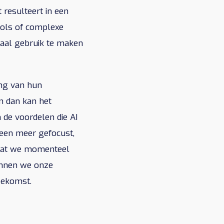
 resulteert in een
tools of complexe
maal gebruik te maken
ing van hun
n dan kan het
 de voordelen die AI
n een meer gefocust,
n wat we momenteel
kunnen we onze
oekomst.