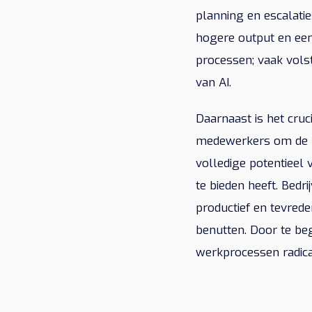
planning en escalatie
hogere output en een 
processen; vaak vols
van AI.
Daarnaast is het cruc
medewerkers om de k
volledige potentieel
te bieden heeft. Bedr
productief en tevred
benutten. Door te beg
werkprocessen radic