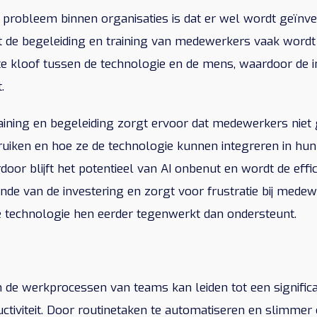
robleem binnen organisaties is dat er wel wordt geïnves
t de begeleiding en training van medewerkers vaak wordt 
te kloof tussen de technologie en de mens, waardoor de in
.
aining en begeleiding zorgt ervoor dat medewerkers niet
uiken en hoe ze de technologie kunnen integreren in hun
or blijft het potentieel van AI onbenut en wordt de effici
zonde van de investering en zorgt voor frustratie bij medew
 technologie hen eerder tegenwerkt dan ondersteunt.
in de werkprocessen van teams kan leiden tot een signific
ductiviteit. Door routinetaken te automatiseren en slimme