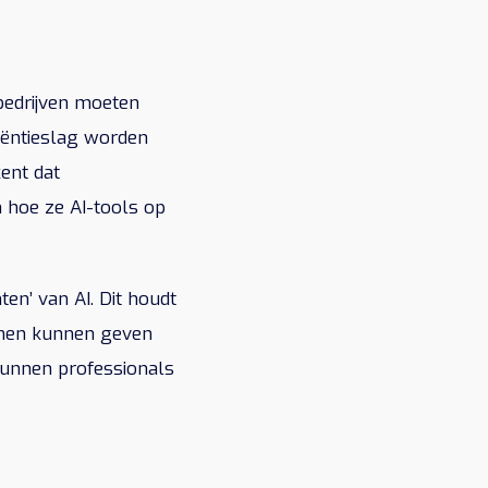
 bedrijven moeten
iëntieslag worden
ent dat
 hoe ze AI-tools op
en’ van AI. Dit houdt
emen kunnen geven
kunnen professionals