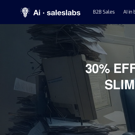
B2B Sales
AI in
30% EF
SLIM