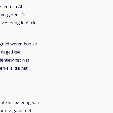
teerd in AI-
vergeten. Dit
vestering in AI niet
 goed weten hoe ze
 dagelijkse
ëntiewinst niet
erkers, die het
ante verbetering van
r om te gaan met