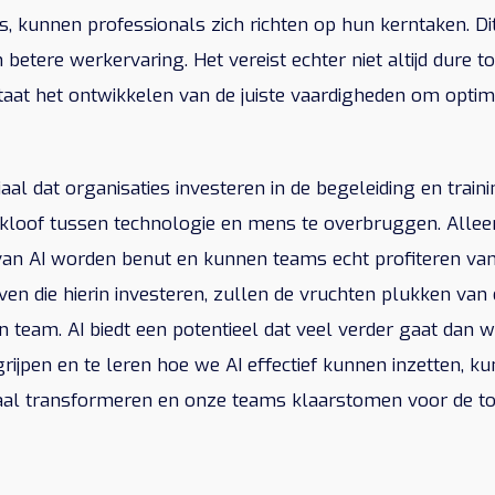
s, kunnen professionals zich richten op hun kerntaken. Dit
betere werkervaring. Het vereist echter niet altijd dure 
taat het ontwikkelen van de juiste vaardigheden om opti
iaal dat organisaties investeren in de begeleiding en train
loof tussen technologie en mens te overbruggen. Allee
 van AI worden benut en kunnen teams echt profiteren van
ijven die hierin investeren, zullen de vruchten plukken va
en team. AI biedt een potentieel dat veel verder gaat da
rijpen en te leren hoe we AI effectief kunnen inzetten, 
aal transformeren en onze teams klaarstomen voor de t