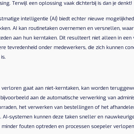
ing. Terwijl een oplossing vaak dichterbij is dan je denkt!
matige intelligentie (AI) biedt echter nieuwe mogelijkh
 pakken. AI kan routinetaken overnemen en versnellen, waa
eden aan hun kerntaken. Dit resulteert niet alleen in een
re tevredenheid onder medewerkers, die zich kunnen co
is.
 nu verloren gaat aan niet-kerntaken, kan worden terugge
 bijvoorbeeld aan de automatische verwerking van adminis
orraden, het verwerken van bestellingen of het afhandel
. AI-systemen kunnen deze taken sneller en nauwkeurige
 minder fouten optreden en processen soepeler verlopen